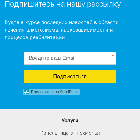
Подпишитесь
на нашу рассылку
Будте в курсе последних новостей в области
лечения алкоголизма, наркозависимости и
процесса реабилитации
*
Подписаться
Предоставлено SendPulse
Услуги
Капельница от похмелья