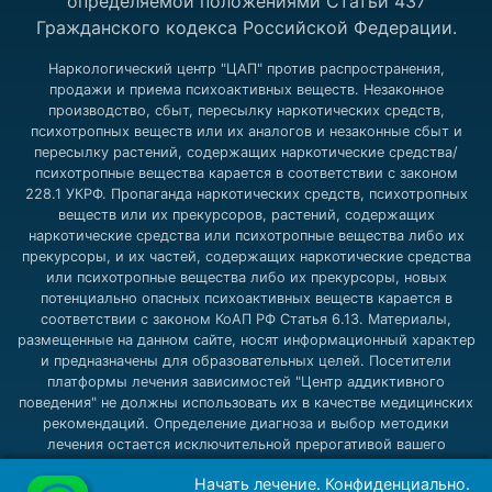
определяемой положениями Статьи 437
Гражданского кодекса Российской Федерации.
Наркологический центр "ЦАП" против распространения,
продажи и приема психоактивных веществ. Незаконное
производство, сбыт, пересылку наркотических средств,
психотропных веществ или их аналогов и незаконные сбыт и
пересылку растений, содержащих наркотические средства/
психотропные вещества карается в соответствии с законом
228.1 УКРФ. Пропаганда наркотических средств, психотропных
веществ или их прекурсоров, растений, содержащих
наркотические средства или психотропные вещества либо их
прекурсоры, и их частей, содержащих наркотические средства
или психотропные вещества либо их прекурсоры, новых
потенциально опасных психоактивных веществ карается в
соответствии с законом КоАП РФ Статья 6.13. Материалы,
размещенные на данном сайте, носят информационный характер
и предназначены для образовательных целей. Посетители
платформы лечения зависимостей "Центр аддиктивного
поведения" не должны использовать их в качестве медицинских
рекомендаций. Определение диагноза и выбор методики
лечения остается исключительной прерогативой вашего
лечащего врача! Наркологический центр "ЦАП" не несёт
Начать лечение. Конфиденциально.
ответственности за возможные негативные последствия,