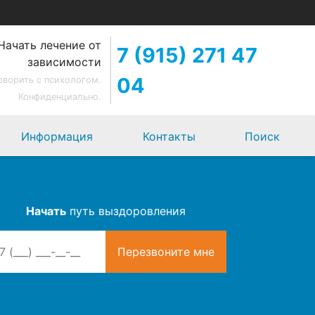
Начать лечение от
7 (915) 271 47
зависимости
04
оворить с психологом.
Конфиденциально.
Информация
Контакты
Поиск
Начать
путь выздоровления