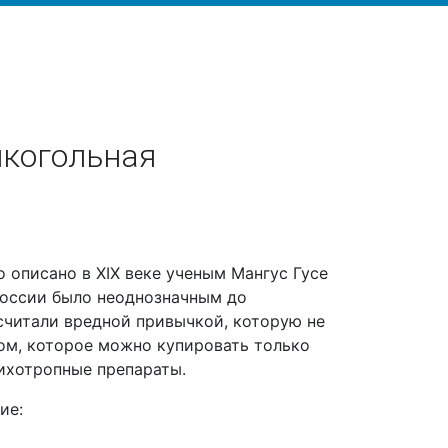
лкогольная
 описано в XIX веке ученым Мангус Гусе
России было неоднозначным до
считали вредной привычкой, которую не
ом, которое можно купировать только
ихотропные препараты.
ние: