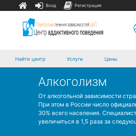
Вход
Регистрация
Найти центр
Услуги
Цены
Алкоголизм
От алкогольной зависимости стра
При этом в России число официа
30% всего населения. Специалист
увеличиться в 1,5 раза за следую