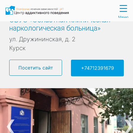
Вход
Регистрация
Меню
ОБУЗ «Областная клиническая
наркологическая больница»
ул. Дружининская, д. 2
Курск
Посетить сайт
+74712391679