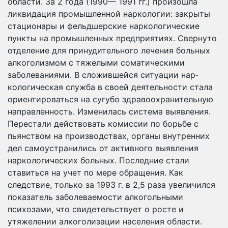
области. За 2 года (1990— 1991 гг.) произошла
ликвидация промышленной наркологии: закрыты
стационары и фельдшерские наркологические
пунк­ты на промышленных предприятиях. Свернуто
отделение для принудительного лечения больных
алкоголизмом с тяжелыми соматическими
заболеваниями. В сложившейся ситуации нар­
кологическая служба в своей деятельности стала
ориентиро­ваться на сугубо здравоохранительную
направленность. Изме­нилась система выявления.
Перестали действовать комиссии по борьбе с
пьянством на производствах, органы внутренних
дел самоустранились от активного выявления
наркологичес­ких больных. Последние стали
ставиться на учет по мере об­ращения. Как
следствие, только за 1993 г. в 2,5 раза увеличил­ся
показатель заболеваемости алкогольными
психозами, что свидетельствует о росте и
утяжелении алкоголизации населе­ния области.