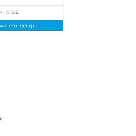
олгоград
мотреть центр
ии