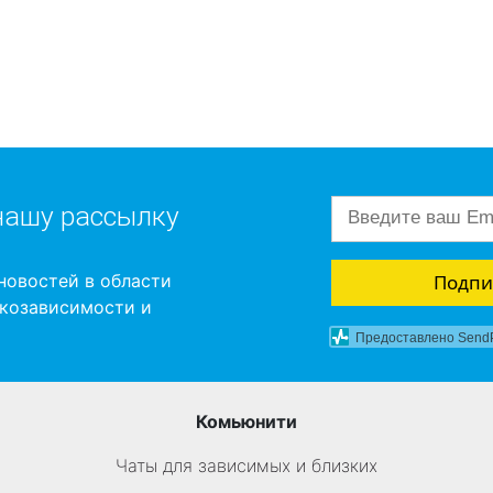
нашу рассылку
Подпи
новостей в области
ркозависимости и
Предоставлено Send
Комьюнити
Чаты для зависимых и близких