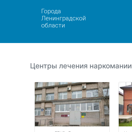
Города
Ленинградской
области
Центры лечения наркомании