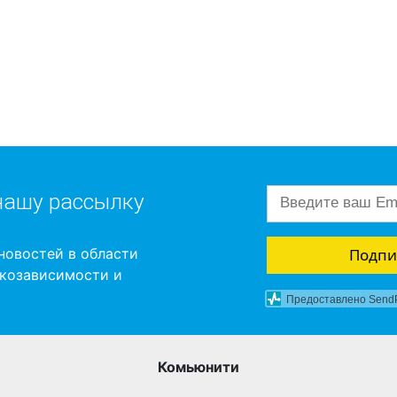
нашу рассылку
Подпи
новостей в области
ркозависимости и
Предоставлено Send
Комьюнити