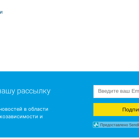
ии
нашу рассылку
Подпи
новостей в области
ркозависимости и
Предоставлено Send